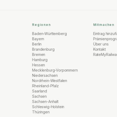
Regionen
Mitmachen
Baden-Württemberg
Eintrag hinzu
Bayern
Prämienprog
Berlin
Über uns
Brandenburg
Kontakt
Bremen
RateMyRailwa
Hamburg
Hessen
Mecklenburg-Vorpommern
Niedersachsen
Nordrhein-Westfalen
Rheinland-Pfalz
Saarland
Sachsen
Sachsen-Anhalt
Schleswig-Holstein
Thüringen